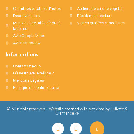
Chambres et tables d'hôtes
Ateliers de cuisine végétale
Découvrir le lieu
Résidence d'écriture
Mieux qu'une table d'hôte à
Visites guidées et scolaires
la ferme
Avis Google Maps
Avis HappyCow
Informations
Contactez-nous
Où se trouve le refuge ?
Mentions Légales
Politique de confidentialité
© All rights reserved - Website created with activism by Juliette &
Clemence 🦄