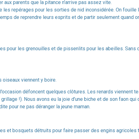
er aux parents que la pitance n’arrive pas assez vite.
te les repérages pour les sorties de nid inconsidérée. On fouille
temps de reprendre leurs esprits et de partir seulement quand on
ches pour les grenouilles et de pissenlits pour les abeilles. San
s oiseaux viennent y boire.
l’occasion défoncent quelques clôtures. Les renards viennent tes
 grillage !). Nous avons eu la joie d’une biche et de son faon q
rdite pour ne pas déranger la jeune maman.
es et bosquets détruits pour faire passer des engins agricoles 