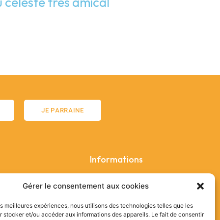
 céleste très amical
JE PARRAINE
Informations
e cuisine végétale
Contactez-nous
Gérer le consentement aux cookies
 d'écriture
Où se trouve le refuge ?
idées et scolaires
Mentions Légales
les meilleures expériences, nous utilisons des technologies telles que les
Politique de confidentialité
 stocker et/ou accéder aux informations des appareils. Le fait de consentir