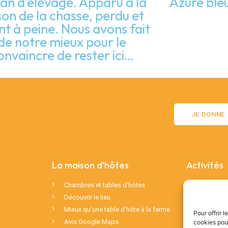
san d’élevage. Apparu à la
Azuré bleu
son de la chasse, perdu et
nt à peine. Nous avons fait
de notre mieux pour le
onvaincre de rester ici…
JE DONNE
La maison d'hôtes
Activités
Chambres et tables d'hôtes
Ateliers d
Découvrir le lieu
Résidence
Mieux qu'une table d'hôte à la ferme
Visites gu
Pour offrir 
Avis Google Maps
cookies pour