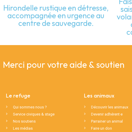
Fai
Hirondelle rustique en détresse,
sai
accompagnée en urgence au
vola
centre de sauvegarde.
c
Merci pour votre aide & soutien
Le refuge
Les animaux
Qui sommes nous ?
Découvrir les animaux
Service civiques & stage
Devenir adhérent·e
Nos soutiens
Parrainer un animal
Les médias
Faire un don