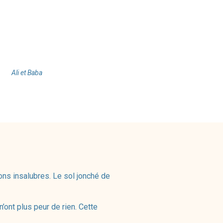
Ali et Baba
ions
insalubres. Le sol jonché de
 n’ont
plus peur de rien. Cette