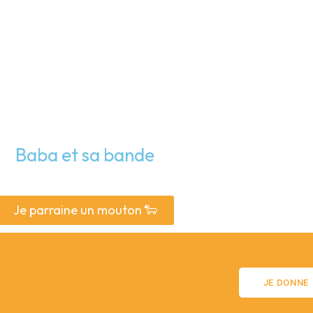
Baba et sa bande
Je parraine un mouton 🐑
JE DONNE