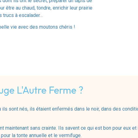
 dont ils ont le secret, préparer un tapis de
ur être au chaud, tondre, enrichir leur prairie
s trucs à escalader…
 belle vie avec des moutons chéris !
fuge L'Autre Ferme ?
 ils sont nés, ils étaient enfermés dans le noir, dans des condit
rent maintenant sans crainte. Ils savent ce qui est bon pour eux et
pour la tonte annuelle et le vermifuge.