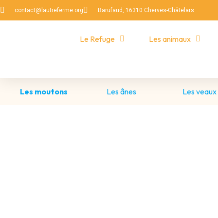
contact@lautreferme.org
Barufaud, 16310 Cherves-Châtelars
Le Refuge
Les animaux
Les moutons
Les ânes
Les veaux