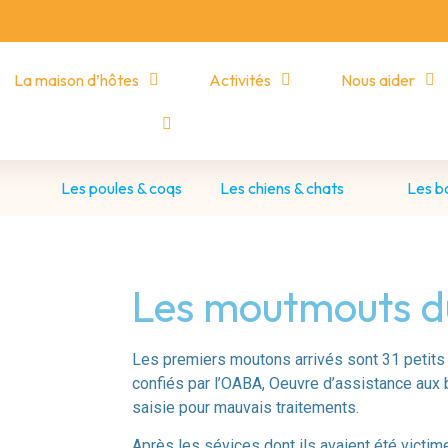
La maison d’hôtes
Activités
Nous aider
Les poules & coqs
Les chiens & chats
Les b
Les moutmouts d
Les premiers moutons arrivés sont 31 petits
confiés par l’OABA, Oeuvre d’assistance aux bê
saisie pour mauvais traitements.
Après les sévices dont ils avaient été victi